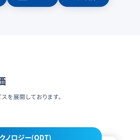
価
スを展開しております。
ノロジー(ODT)