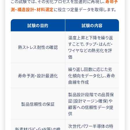
この試験では、その劣化プロセスを加速的に再現し、
寿命予
測・構造設計・材料選定
に役立つ定量データを取得します。
試験の目的
試験の内容
温度上昇と下降を繰り返
すことで、チップ・はんだ・
熱ストレス耐性の確認
ワイヤなどの熱劣化を評
価
繰り返し回数に応じた劣
寿命予測・設計最適化
化傾向をデータ化し、寿命
曲線を作成
製品設計段階での品質保
証(設計マージン確保)や
製品信頼性の保証
顧客への信頼性データ提
供
次世代パワー半導体の特
新素材(SiC・GaN等)の検