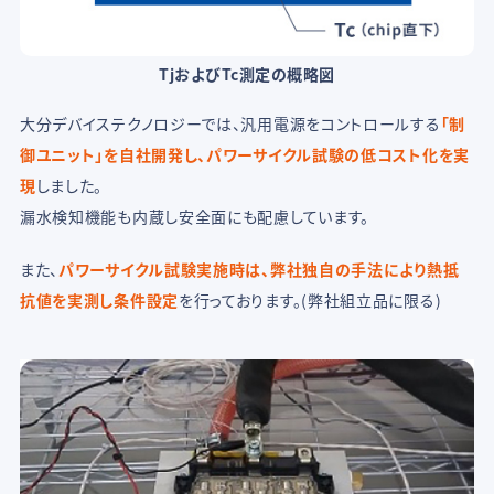
TjおよびTc測定の概略図
大分デバイステクノロジーでは、汎用電源をコントロールする
「制
御ユニット」を自社開発し、パワーサイクル試験の低コスト化を実
現
しました。
漏水検知機能も内蔵し安全面にも配慮しています。
また、
パワーサイクル試験実施時は、弊社独自の手法により熱抵
抗値を実測し条件設定
を行っております。(弊社組立品に限る)