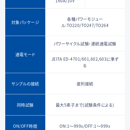
160A/10V
各種パワーモジュー
対象パッケージ
ル:TO220/TO247/TO264
パワーサイクル試験・連続通電試験
通電モード
JEITA ED-4701/601,602,603に準ず
る
サンプルの接続
直列接続
同時試験
最大5素子まで(試験条件による)
ON/OFF時間
ON:1～999s/OFF:1～999s