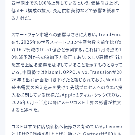
四半期比で約100％上昇しているという。価格引き上げ、
低メモリ構成の投入、長期供給契約などで影響を緩和す
る方針だ。
スマートフォン市場への影響はさらに大きい。TrendForc
eは、2026年の世界スマートフォン生産台数を前年比（Yo
Y）16.2％減の10.51億台と予測する。これは2月時点の1
0％減予測からの追加下方修正であり、メモリ高騰が当初
想定を上回る影響を及ぼしていることを示すものとなって
いる。中国勢ではXiaomi、OPPO、vivo、Transsionが20
26年の出荷計画を引き下げたと報じられており、MediaT
ekも需要の冷え込みを受けて先端プロセスへのウエハ投
入を抑制している模様だ。Appleのティム・クックCEOも、
2026年6月四半期以降にメモリコスト上昇の影響が拡大
すると述べた。
コストはすでに店頭価格へ転嫁され始めている。Lenovo
とHPはPC価格の引き上げに動いた。Gartnerは500ドル