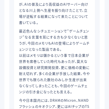
が、AIの普及により高収益のAIサーバー向け
となる川上側へ生産を振り向けたことで、立
場が逆転する結果になって来たことについて
書いている。
最近色んなシチュエーションで“ゲームチェン
ジ”なる言葉を耳にする方も少なくないと思
うが、今回のメモリもAIの登場によりゲームチ
ェンジとなった製品である。
以前はメモリは儲かるという事で日本企業が
世界を席巻していた時代もあったが、莫大な
設備投資と研究開発投資、更に価格の変動に
耐え切れず、多くの企業が手放した結果、今や
世界でも限られた数社のみしか生産が出来
なくなってしまったことも、今回のゲームチェ
ンジの引き金になったとも言える。
今や日本国内には、DRAMのMicron、NAND
フラッシュのキオクシア、更にはAIチップのTS