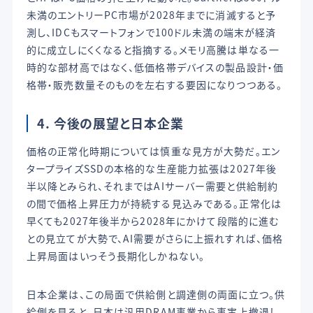
未満のエントリーPC市場が2028年までに消滅すると予
測し、IDCもスマートフォンで100ドル未満の端末が経済
的に成立しにくくなると指摘する。メモリ高騰は単なる一
時的な部材高ではなく、低価格帯デバイスの製品設計・価
格帯・販売数量そのものを左右する要因になりつつある。
4. 今後の展望と日本企業
価格の正常化時期については慎重な見方が大勢だ。エン
タープライズSSDの本格的な生産能力拡張は2027年後
半以降とみられ、それまではAIサーバー需要と供給制約
の間で価格上昇圧力が持続する見込みである。正常化は
早くても2027年後半から2028年にかけて段階的に進む
との見立てが大勢で、AI需要がさらに上振れすれば、価格
上昇局面はいっそう長期化しかねない。
日本企業は、この局面で供給側と調達側の両面に立つ。供
給側を見ると、日本は汎用DRAM事業から事実上撤退し