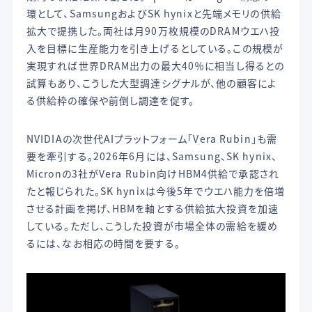
環として、SamsungおよびSK hynixと先端メモリの供給
拡大で提携した。両社は月90万枚規模のDRAMウエハ投
入を目標に生産能力を引き上げるとしている。この規模が
実現すれば世界DRAM出力の最大40％に相当し得るとの
試算もあり、こうした大型調達シグナルが、他の顧客によ
る供給枠の確保や前倒し調達を促す。
NVIDIAの次世代AIプラットフォーム「Vera Rubin」も需
要を牽引する。2026年6月には、Samsung、SK hynix、
Micronの3社がVera Rubin向けHBM4供給で承認され
たと報じられた。SK hynixは今後5年でウエハ能力を倍増
させる計画を掲げ、HBMを軸とする供給拡大投資を加速
している。ただし、こうした投資が市場全体の需給を緩め
るには、なお相応の時間を要する。