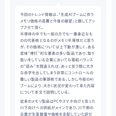
今回のトレンド情報は、「生成AIブームに伴う
メモリ価格の高騰と今後の展望」と題してアッ
プさせて頂く。
半導体の中でも一般の方でも一番身近なも
のの代表格となるのがメモリ半導体だと思う
が、その価格については上下動が激しく、ある
意味“博打”的な要素の多い製品であり、取り
扱いをしている企業においても需給バランス
の“読み”を間違えれば、あっと言う間に大き
な赤字を出してしまう非常にコントロールの
難しい製品の筆頭格である。しかし今般のAI
ブームにより、大きく状況が変わって来た内容
について本文で説明している。
従来のメモリ製品はPCやスマホ向けと言った
川下向けへの供給がメインであり、川下側の
企業が生産数量や価格を支配していた訳だ