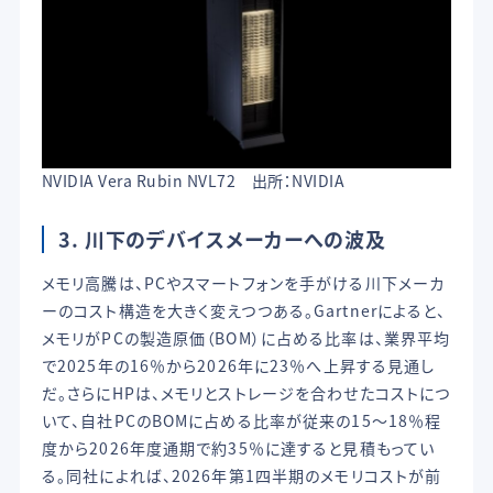
NVIDIA Vera Rubin NVL72 出所：NVIDIA
3. 川下のデバイスメーカーへの波及
メモリ高騰は、PCやスマートフォンを手がける川下メーカ
ーのコスト構造を大きく変えつつある。Gartnerによると、
メモリがPCの製造原価（BOM）に占める比率は、業界平均
で2025年の16％から2026年に23％へ上昇する見通し
だ。さらにHPは、メモリとストレージを合わせたコストにつ
いて、自社PCのBOMに占める比率が従来の15〜18％程
度から2026年度通期で約35％に達すると見積もってい
る。同社によれば、2026年第1四半期のメモリコストが前