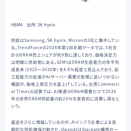
HBM4 出所：SK Hynix
供給はSamsung、SK hynix、Micronの3社に集中してい
る。TrendForceの2026年第1四半期データでは、3社合
計のDRAM売上シェアが約9割に達しており、価格決定力
は明確に供給側にある。SEMIはDRAM生産能力の年平均
成長率（2025〜2030年）を4.8％程度と見込んでおり、前
工程能力の拡張がAIサーバー需要の急増に追いつかない
構図が、価格上昇圧力を底上げしている。台湾Commerci
al Timesの試算では、AI関連のDRAM需要だけで2026
年の世界DRAM供給量の約20％を実質的に消費し得ると
いう。
逼迫をさらに増幅しているのが、AIインフラ企業による長
期的な供給確保の動きだ。OpenAIはStargate構想の一