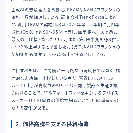
生成AIの普及拡大を背景に、DRAMやNANDフラッシュの
価格上昇が加速している。調査会社TrendForceによる
と、汎用DRAMの契約価格は2026年第1四半期に前四半
期比（QoQ）で約90〜95％上昇し、四半期ベースで過去
最大の上げ幅となったという。また、第2四半期もQoQで5
8〜63％上昇すると予測した。加えて、NANDフラッシュの
契約価格も同期で70〜75％上昇するとしている。
注目すべきは、この高騰が一時的な市況反転ではなく、構
造的な需給逼迫を映している点だ。背景には、メモリメー
カー（川上）が高収益のAIサーバー向け製品へ生産を振
り向けることで、PCやスマートフォンを手がけるデバイス
メーカー（川下）向けの供給が細るという、供給構造その
ものの変化がある。
2. 価格高騰を支える供給構造