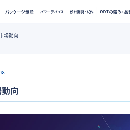
パッケージ量産
ODTの強み・品
パワーデバイス
設計開発・試作
の市場動向
08
場動向