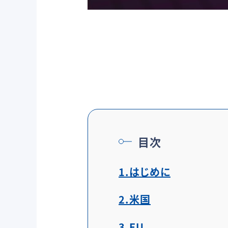
目次
1.はじめに
2.米国
3.EU