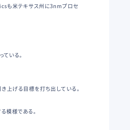
nicsも米テキサス州に3nmプロセ
っている。
引き上げる目標を打ち出している。
する模様である。