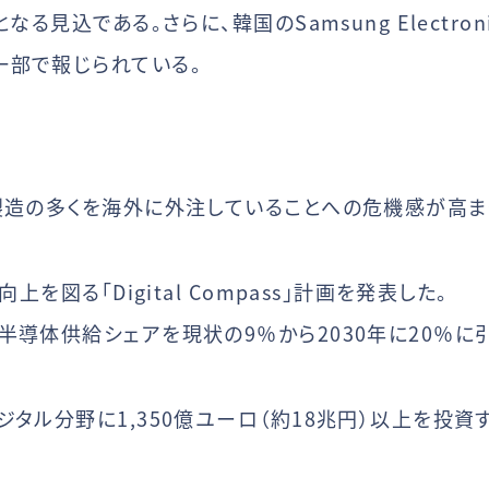
る見込である。さらに、韓国のSamsung Electro
一部で報じられている。
製造の多くを海外に外注していることへの危機感が高ま
上を図る「Digital Compass」計画を発表した。
半導体供給シェアを現状の9％から2030年に20％に
タル分野に1,350億ユーロ（約18兆円）以上を投資