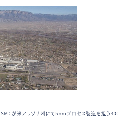
TSMCが米アリゾナ州にて5nmプロセス製造を担う3