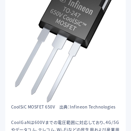
CoolSiC MOSFET 650V 出典：Infineon Technologies
CoolGaNは600Vまでの電圧範囲に対応しており、4G/5G
やデータコム、テレコム、Wi-Fiなどの民生用および産業用