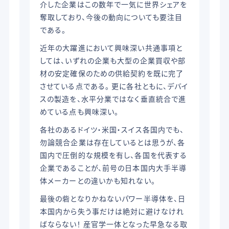
介した企業はこの数年で一気に世界シェアを
奪取しており、今後の動向についても要注目
である。
近年の大躍進において興味深い共通事項と
しては、いずれの企業も大型の企業買収や部
材の安定確保のための供給契約を既に完了
させている点である。 更に各社ともに、デバイ
スの製造を、水平分業ではなく垂直統合で進
めている点も興味深い。
各社のあるドイツ・米国・スイス各国内でも、
勿論競合企業は存在しているとは思うが、各
国内で圧倒的な規模を有し、各国を代表する
企業であることが、前号の日本国内大手半導
体メーカーとの違いかも知れない。
最後の砦となりかねないパワー半導体を、日
本国内から失う事だけは絶対に避けなけれ
ばならない！ 産官学一体となった早急なる取