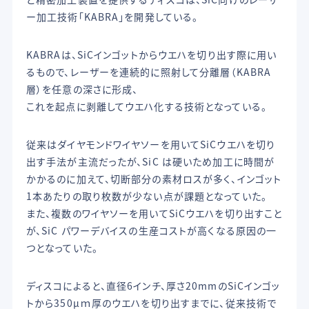
ー加工技術「KABRA」を開発している。
KABRAは、SiCインゴットからウエハを切り出す際に用い
るもので、レーザーを連続的に照射して分離層（KABRA
層）を任意の深さに形成、
これを起点に剥離してウエハ化する技術となっている。
従来はダイヤモンドワイヤソーを用いてSiCウエハを切り
出す手法が主流だったが、SiC は硬いため加工に時間が
かかるのに加えて、切断部分の素材ロスが多く、インゴット
1本あたりの取り枚数が少ない点が課題となっていた。
また、複数のワイヤソーを用いてSiCウエハを切り出すこと
が、SiC パワーデバイスの生産コストが高くなる原因の一
つとなっていた。
ディスコによると、直径6インチ、厚さ20mmのSiCインゴッ
トから350μｍ厚のウエハを切り出すまでに、従来技術で