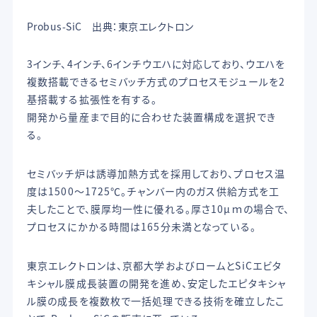
Probus-SiC 出典：東京エレクトロン
3インチ、4インチ、6インチウエハに対応しており、ウエハを
複数搭載できるセミバッチ方式のプロセスモジュールを2
基搭載する拡張性を有する。
開発から量産まで目的に合わせた装置構成を選択でき
る。
セミバッチ炉は誘導加熱方式を採用しており、プロセス温
度は1500〜1725℃。チャンバー内のガス供給方式を工
夫したことで、膜厚均一性に優れる。厚さ10μｍの場合で、
プロセスにかかる時間は165分未満となっている。
東京エレクトロンは、京都大学およびロームとSiCエビタ
キシャル膜成長装置の開発を進め、安定したエピタキシャ
ル膜の成長を複数枚で一括処理できる技術を確立したこ