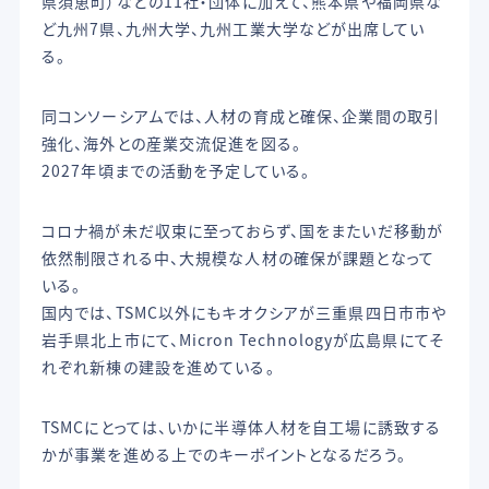
県須恵町）などの11社・団体に加えて、熊本県や福岡県な
ど九州7県、九州大学、九州工業大学などが出席してい
る。
同コンソーシアムでは、人材の育成と確保、企業間の取引
強化、海外との産業交流促進を図る。
2027年頃までの活動を予定している。
コロナ禍が未だ収束に至っておらず、国をまたいだ移動が
依然制限される中、大規模な人材の確保が課題となって
いる。
国内では、TSMC以外にもキオクシアが三重県四日市市や
岩手県北上市にて、Micron Technologyが広島県にてそ
れぞれ新棟の建設を進めている。
TSMCにとっては、いかに半導体人材を自工場に誘致する
かが事業を進める上でのキーポイントとなるだろう。