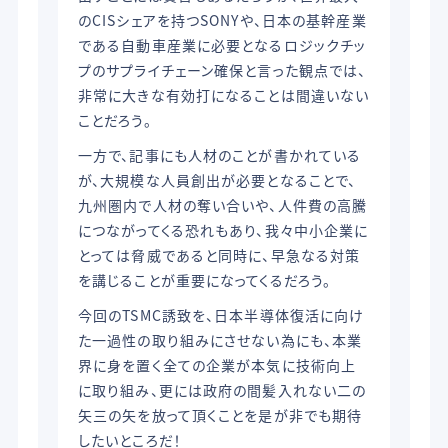
のCISシェアを持つSONYや、日本の基幹産業
である自動車産業に必要となるロジックチッ
プのサプライチェーン確保と言った観点では、
非常に大きな有効打になることは間違いない
ことだろう。
一方で、記事にも人材のことが書かれている
が、大規模な人員創出が必要となることで、
九州圏内で人材の奪い合いや、人件費の高騰
につながってくる恐れもあり、我々中小企業に
とっては脅威であると同時に、早急なる対策
を講じることが重要になってくるだろう。
今回のTSMC誘致を、日本半導体復活に向け
た一過性の取り組みにさせない為にも、本業
界に身を置く全ての企業が本気に技術向上
に取り組み、更には政府の間髪入れない二の
矢三の矢を放って頂くことを是が非でも期待
したいところだ！