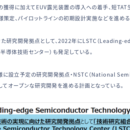
術の獲得に加えてEUV露光装置の導入への着手、短TA
様策定、パイロットラインの初期設計実施などを進める
発拠点として、2022年にLSTC（Leading-edge Se
先端半導体技術センター）も発足している。
定の研究開発拠点・NSTC（National Semicondu
携してオープンな研究開発を進める計画となっている。