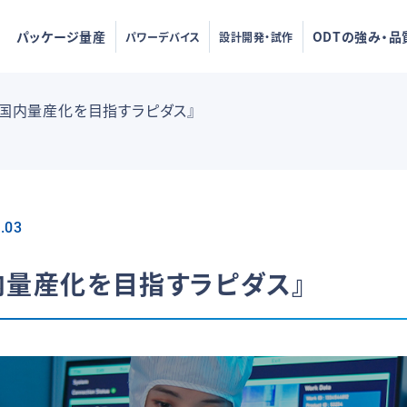
パッケージ量産
ODTの強み・品
パワーデバイス
設計開発・試作
の国内量産化を目指すラピダス』
.03
内量産化を目指すラピダス』