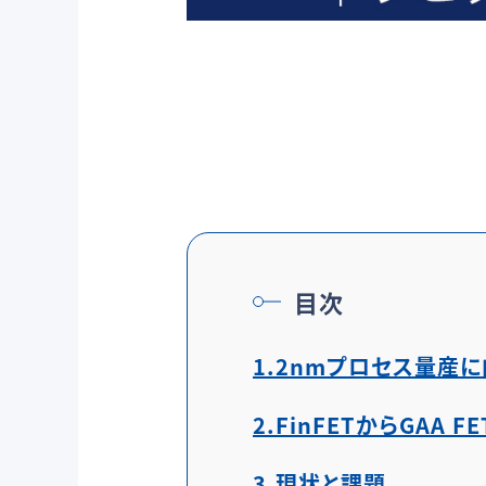
目次
1.2nmプロセス量産
2.FinFETからGAA F
3.現状と課題