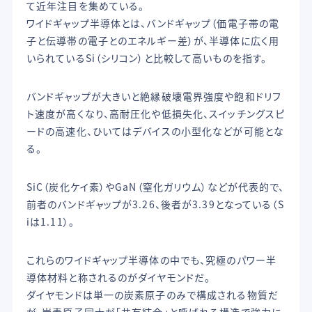
て近年注目を集めている。
ワイドギャップ半導体とは、バンドギャップ（価電子帯の電
子と伝導帯の電子とのエネルギー差）が、半導体に広く用
いられているSi（シリコン）と比較して高いものを指す。
バンドギャップが大きいと絶縁破壊電界強度や飽和ドリフ
ト速度が高くなり、高耐圧化や低損失化、スイッチングスピ
ードの高速化、ひいてはデバイスの小型化などが可能とな
る。
SiC（炭化ケイ素）やGaN（窒化ガリウム）などが代表的で、
前者のバンドギャップが3.26、後者が3.39となっている（S
iは1.11）。
これらのワイドギャップ半導体の中でも、究極のパワー半
導体材料と称されるのがダイヤモンドだ。
ダイヤモンドは単一の炭素原子のみで構成される物質だ
が、炭素原子同士が「共有結合」と呼ばれる構造で強力に