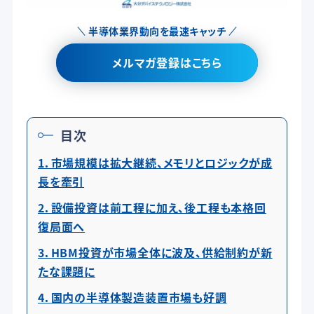
半導体業界動向を最速キャッチ
メルマガ登録はこちら
目次
1．市場規模は拡大継続、メモリとロジックが成
長を牽引
2．設備投資は前工程に加え、後工程も本格回
復局面へ
3．HBM投資が市場全体に波及、供給制約が新
たな課題に
4．
国内の半導体製造装置市場も好調