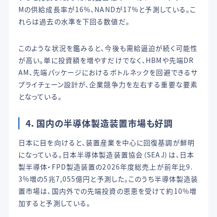
Mの供給成長率が16%、NANDが17%と予測している。こ
れらは過去の水準を下回る数値だ。
このような状況を鑑みると、今後も需給逼迫が続く可能性
が高い。単に投資額を増やすだけでなく、HBMや先端DR
AM、先端パッケージにおけるボトルネックを回避できるサ
プライチェーン設計が、企業競争力を左右する重要な要素
となっている。
4．
国内の半導体製造装置市場も好調
日本に目を向けると、装置産業を中心に回復基調が鮮明
になっている。日本半導体製造装置協会（SEAJ）は、日本
製半導体・FPD製造装置の2026年度総売上が前年比9.
3%増の5兆7,055億円と予測した。このうち半導体製造装
置市場は、国内外での先端投資の恩恵を受けて約10%増
加すると予測している。