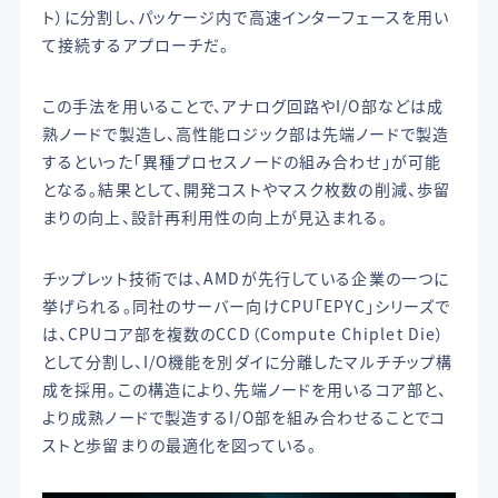
ト）に分割し、パッケージ内で高速インターフェースを用い
て接続するアプローチだ。
この手法を用いることで、アナログ回路やI/O部などは成
熟ノードで製造し、高性能ロジック部は先端ノードで製造
するといった「異種プロセスノードの組み合わせ」が可能
となる。結果として、開発コストやマスク枚数の削減、歩留
まりの向上、設計再利用性の向上が見込まれる。
チップレット技術では、AMDが先行している企業の一つに
挙げられる。同社のサーバー向けCPU「EPYC」シリーズで
は、CPUコア部を複数のCCD（Compute Chiplet Die）
として分割し、I/O機能を別ダイに分離したマルチチップ構
成を採用。この構造により、先端ノードを用いるコア部と、
より成熟ノードで製造するI/O部を組み合わせることでコ
ストと歩留まりの最適化を図っている。