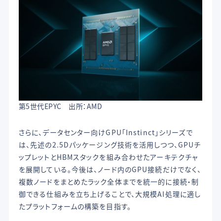
第5世代EPYC 出所：AMD
さらに、データセンター向けGPU「Instinct」シリーズで
は、先述の2.5Dパッケージング技術を活用しつつ、GPUチ
ップレットとHBMスタックを組み合わせたアーキテクチャ
を展開している。今後は、ノード内のGPU接続だけでなく、
複数ノードをまとめたラック全体までを統一的に接続・制
御できる仕組みを立ち上げることで、大規模AI処理に適し
たプラットフォームの構築を目指す。