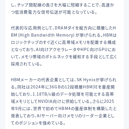
し、チップ間配線の長さを大幅に短縮することで、高速か
つ低消費電力な信号伝送が可能となっている。
代表的な応用例として、DRAMダイを縦方向に積層したH
BM（High Bandwidth Memory）が挙げられる。HBMは
ロジックチップのすぐ近くに高帯域メモリを配置する構成
となっており、AI向けアクセラレータやHPC向けGPUにお
いて、メモリ帯域のボトルネックを緩和する手段として広く
採用されている。
HBMメーカーの代表企業としては、SK Hynixが挙げられ
る。同社は2024年に36GBの12段積層HBM3Eを量産開
始しており、1.18TB/s級のデータ処理を可能とする高帯
域メモリとしてNVIDIA向けに供給している。さらに2025
年9月には、世界で初めてHBM4の量産体制を構築したと
発表しており、AIサーバー向けメモリのリーダー企業とし
てのポジションを強めている。