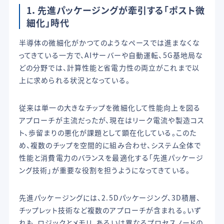
1．先進パッケージングが牽引する「ポスト微
細化」時代
半導体の微細化がかつてのようなペースでは進まなくな
ってきている一方で、AIサーバーや自動運転、5G基地局な
どの分野では、計算性能と省電力性の両立がこれまで以
上に求められる状況となっている。
従来は単一の大きなチップを微細化して性能向上を図る
アプローチが主流だったが、現在はリーク電流や製造コス
ト、歩留まりの悪化が課題として顕在化している。このた
め、複数のチップを空間的に組み合わせ、システム全体で
性能と消費電力のバランスを最適化する「先進パッケージ
ング技術」が重要な役割を担うようになってきている。
先進パッケージングには、2.5Dパッケージング、3D積層、
チップレット技術など複数のアプローチが含まれる。いず
れも、ロジックとメモリ、あるいは異なるプロセスノードの