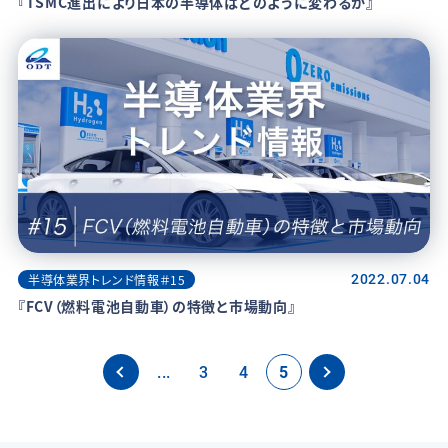
『TSMC進出により日本の半導体はどのように変わるか』
半導体業界トレンド情報＃15
2022.07.04
『FCV（燃料電池自動車）の特徴と市場動向』
«
...
3
4
5
»